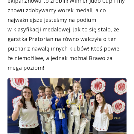
ekipa! Znowu to zrobili! Winner Judo Cup i my
znowu zdobywamy worek medali, a co
najważniejsze jesteśmy na podium
w klasyfikacji medalowej. Jak to się stało, że
garstka Pretorian na równo walczyła o ten
puchar z nawałą innych klubów! Ktoś powie,
że niemożliwe, a jednak można! Brawo za
mega poziom!