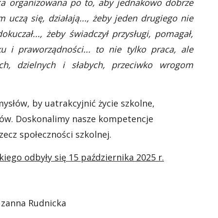
aca organizowana po to, aby jednakowo dobrze
m uczą się, działają..., żeby jeden drugiego nie
dokuczał..., żeby świadczył przysługi, pomagał,
u i praworządności... to nie tylko praca, ale
ch, dzielnych i słabych, przeciwko wrogom
omysłów, by uatrakcyjnić życie szkolne,
któw. Doskonalimy nasze kompetencje
zecz społeczności szkolnej.
go odbyły się 15 października 2025 r.
zanna Rudnicka