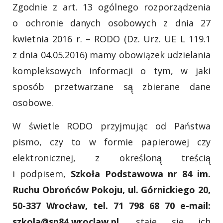
Zgodnie z art. 13 ogólnego rozporządzenia
o ochronie danych osobowych z dnia 27
kwietnia 2016 r. – RODO (Dz. Urz. UE L 119.1
z dnia 04.05.2016) mamy obowiązek udzielania
kompleksowych informacji o tym, w jaki
sposób przetwarzane są̨ zbierane dane
osobowe.
W świetle RODO przyjmując od Państwa
pismo, czy to w formie papierowej czy
elektronicznej, z określoną̨ treścią̨
i podpisem,
Szkoła Podstawowa nr 84 im.
Ruchu Obrońców Pokoju, ul. Górnickiego 20,
50-337 Wrocław, tel. 71 798 68 70 e-mail:
szkola@sp84.wroclaw.pl,
staje się ich