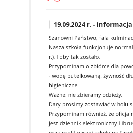
19.09.2024 r. - informac
Szanowni Państwo, fala kulmina
Nasza szkoła funkcjonuje normaln
r.). I oby tak zostało.
Przypominam o zbiórce dla powo
- wodę butelkowaną, żywność dłu
higieniczne.
Ważne: nie zbieramy odzieży.
Dary prosimy zostawiać w holu sz
Przypominam również, że oficja
jest dziennik elektroniczny Libr
oraz profil naszej szkoły na Fac