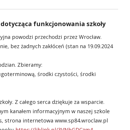
ja dotycząca funkcjonowania szkoły
cyjna powodzi przechodzi przez Wrocław.
ie, bez żadnych zakłóceń (stan na 19.09.2024
dzian. Zbieramy:
goterminową, środki czystości, środki
koły. Z całego serca dziękuje za wsparcie.
lnym kanałem informacyjnym w naszej szkole
us, strona internetowa www.sp84.wroclaw.pl
ebooku
https://liblink.pl/3VNbGDCzm4