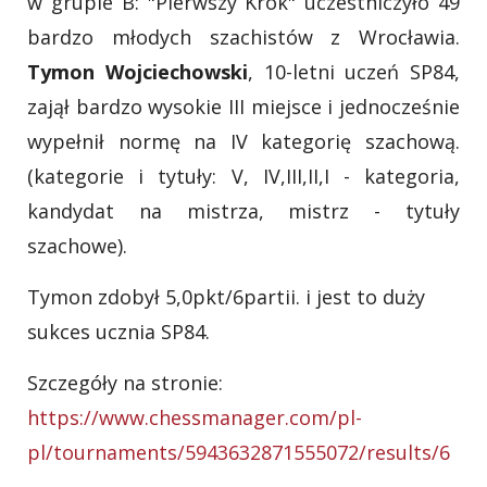
w grupie B: "Pierwszy Krok" uczestniczyło 49
bardzo młodych szachistów z Wrocławia.
Tymon Wojciechowski
, 10-letni uczeń SP84,
zajął bardzo wysokie III miejsce i jednocześnie
wypełnił normę na IV kategorię szachową.
(kategorie i tytuły: V, IV,III,II,I - kategoria,
kandydat na mistrza, mistrz - tytuły
szachowe).
Tymon zdobył 5,0pkt/6partii. i jest to duży
sukces ucznia SP84.
Szczegóły na stronie:
https://www.chessmanager.com/pl-
pl/tournaments/5943632871555072/results/6